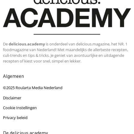
De
delicious.academy
is onderdeel van delicious.magazine, het NR. 1
foodmagazine van Nederland! Met maandelijks de allerbeste recepten,
culi-trends en tips & tricks. Je geniet van avontuurlijke en uitdagende
recepten of kiest voor snel, simpel en lekker.
Algemeen
©2025 Roularta Media Nederland
Disclaimer
Cookie Instellingen
Privacy beleid
De delicious.academy