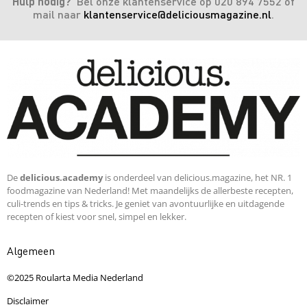
Hulp nodig?
Bel onze klantenservice op 020 894 7552 of
mail naar
klantenservice@deliciousmagazine.nl
.
De
delicious.academy
is onderdeel van delicious.magazine, het NR. 1
foodmagazine van Nederland! Met maandelijks de allerbeste recepten,
culi-trends en tips & tricks. Je geniet van avontuurlijke en uitdagende
recepten of kiest voor snel, simpel en lekker.
Algemeen
©2025 Roularta Media Nederland
Disclaimer