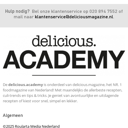
Hulp nodig?
Bel onze klantenservice op 020 894 7552 of
mail naar
klantenservice@deliciousmagazine.nl
.
De
delicious.academy
is onderdeel van delicious.magazine, het NR. 1
foodmagazine van Nederland! Met maandelijks de allerbeste recepten,
culi-trends en tips & tricks. Je geniet van avontuurlijke en uitdagende
recepten of kiest voor snel, simpel en lekker.
Algemeen
©2025 Roularta Media Nederland