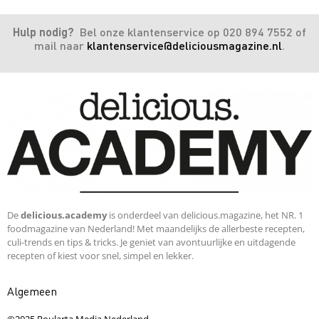
Hulp nodig?
Bel onze klantenservice op 020 894 7552 of
mail naar
klantenservice@deliciousmagazine.nl
.
De
delicious.academy
is onderdeel van delicious.magazine, het NR. 1
foodmagazine van Nederland! Met maandelijks de allerbeste recepten,
culi-trends en tips & tricks. Je geniet van avontuurlijke en uitdagende
recepten of kiest voor snel, simpel en lekker.
Algemeen